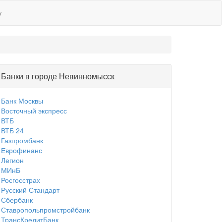
у
Банки в городе Невинномысск
Банк Москвы
Восточный экспресс
ВТБ
ВТБ 24
Газпромбанк
Еврофинанс
Легион
МИнБ
Росгосстрах
Русский Стандарт
Сбербанк
Ставропольпромстройбанк
ТрансКредитБанк