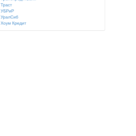
Траст
УБРиР
УралСиб
Хоум Кредит