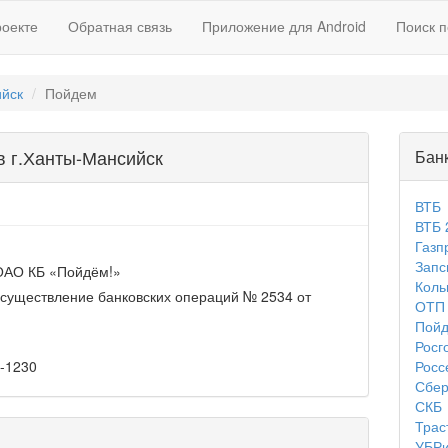
роекте
Обратная связь
Приложение для Android
Поиск п
йск
Пойдем
в г.Ханты-Мансийск
Бан
ВТБ
ВТБ 
Газп
Запс
ОАО КБ «Пойдём!»
Коль
существление банковских операций № 2534 от
ОТП 
Пой
Росг
Росс
0-1230
Сбер
СКБ
Трас
УБР