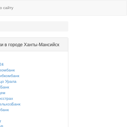
о сайту
ки в городе Ханты-Мансийск
24
ромбанк
ибкомбанк
цо Урала
Банк
дем
осстрах
ельхозБанк
банк
т
иР